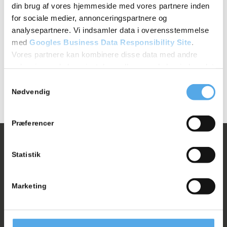
din brug af vores hjemmeside med vores partnere inden
for sociale medier, annonceringspartnere og
Professionel montering af gasbeton
analysepartnere. Vi indsamler data i overensstemmelse
juni 23, 2026
med
Googles Business Data Responsibility Site
.
Læs mere
Vores partnere kan kombinere disse data med andre
oplysninger, du har givet dem, eller som de har indsamlet
fra din brug af deres tjenester.
Samtykkevalg
Nødvendig
Se Cookie & Privatlivspolitik
her
Præferencer
Statistik
Marketing
Simon: 20 99 73 01