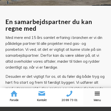
En samarbejdspartner du kan
regne med
Med mere end 15 års samlet erfaring i branchen er vi din
pålidelige partner til alle projekter med gas- og
porebeton. Vi ved, at det er vigtigt at kunne stole på sin
samarbejdspartner. Derfor kan du være sikker på, at vi
altid overholder vores aftaler, møder til tiden og rydder
ordentligt op, når vi er færdige.
Desuden er det vigtigt for os, at du føler dig både tryg og
hørt fra start og frem til færdigt byggeri. Vi udfører alt
med udgangspunkt i dine ønsker, og vi holder dig løbende
opdateret, så du ved præcis, hvornår vi forventer at
arbejde på dit projekt, og hvornår vi er færdige.
Forside
Kontakt
20 99 73 01
Menu